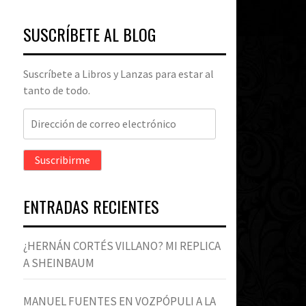
SUSCRÍBETE AL BLOG
Suscríbete a Libros y Lanzas para estar al
tanto de todo.
Dirección
de
correo
Suscribirme
electrónico
ENTRADAS RECIENTES
¿HERNÁN CORTÉS VILLANO? MI REPLICA
A SHEINBAUM
MANUEL FUENTES EN VOZPÓPULI A LA