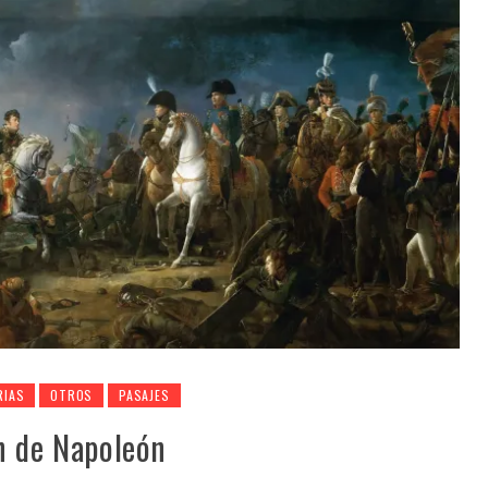
RIAS
OTROS
PASAJES
n de Napoleón