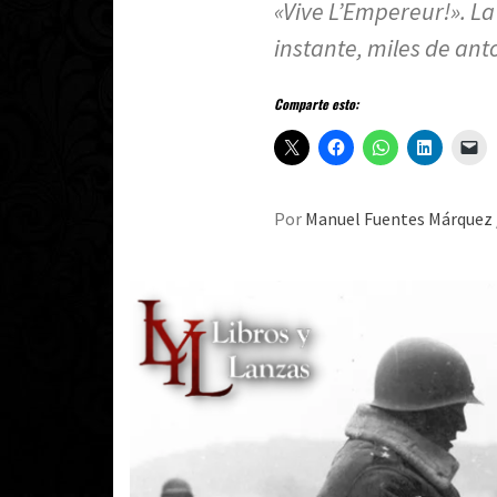
«Vive L’Empereur!». La
instante, miles de an
Comparte esto:
Por
Manuel Fuentes Márquez