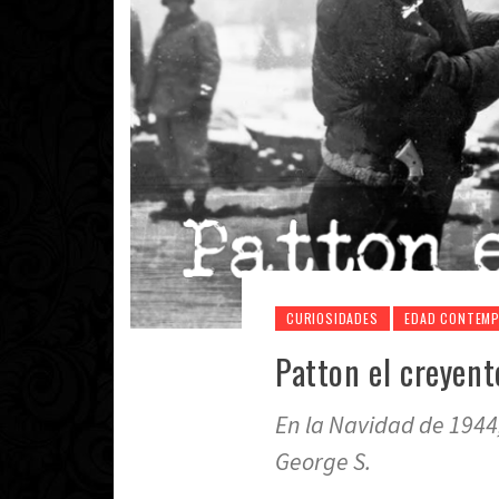
CURIOSIDADES
EDAD CONTEM
Patton el creyent
En la Navidad de 1944,
George S.