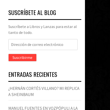
SUSCRÍBETE AL BLOG
Suscríbete a Libros y Lanzas para estar al
tanto de todo.
Dirección
de
correo
Suscribirme
electrónico
ENTRADAS RECIENTES
¿HERNÁN CORTÉS VILLANO? MI REPLICA
A SHEINBAUM
MANUEL FUENTES EN VOZPÓPULI A LA