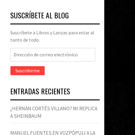
SUSCRÍBETE AL BLOG
Suscríbete a Libros y Lanzas para estar al
tanto de todo.
Dirección
de
correo
Suscribirme
electrónico
ENTRADAS RECIENTES
¿HERNÁN CORTÉS VILLANO? MI REPLICA
A SHEINBAUM
MANUEL FUENTES EN VOZPÓPULI A LA