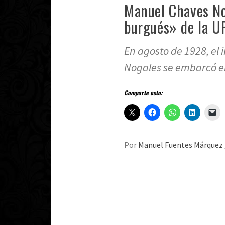
Manuel Chaves No
burgués» de la U
En agosto de 1928, el 
Nogales se embarcó e
Comparte esto:
Por
Manuel Fuentes Márquez