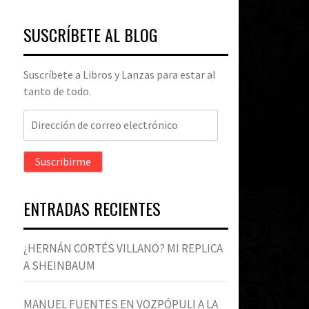
SUSCRÍBETE AL BLOG
Suscríbete a Libros y Lanzas para estar al
tanto de todo.
Dirección
de
correo
Suscribirme
electrónico
ENTRADAS RECIENTES
¿HERNÁN CORTÉS VILLANO? MI REPLICA
A SHEINBAUM
MANUEL FUENTES EN VOZPÓPULI A LA