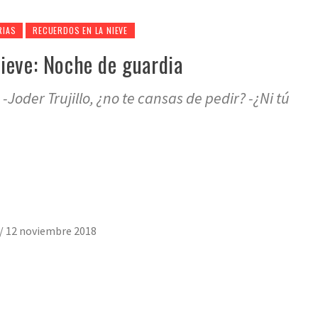
RIAS
RECUERDOS EN LA NIEVE
ieve: Noche de guardia
Joder Trujillo, ¿no te cansas de pedir? -¿Ni tú
/
12 noviembre 2018