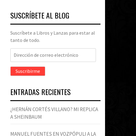
SUSCRÍBETE AL BLOG
Suscríbete a Libros y Lanzas para estar al
tanto de todo.
Dirección
de
correo
Suscribirme
electrónico
ENTRADAS RECIENTES
¿HERNÁN CORTÉS VILLANO? MI REPLICA
A SHEINBAUM
MANUEL FUENTES EN VOZPÓPULI A LA