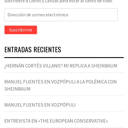
Suscríbete a Libros y Lanzas para estar al tanto de todo.
Dirección
de
correo
Suscribirme
electrónico
ENTRADAS RECIENTES
¿HERNÁN CORTÉS VILLANO? MI REPLICA A SHEINBAUM
MANUEL FUENTES EN VOZPÓPULI A LA POLÉMICA CON
SHEINBAUM
MANUEL FUENTES EN VOZPÓPULI
ENTREVISTA EN «THE EUROPEAN CONSERVATIVE»