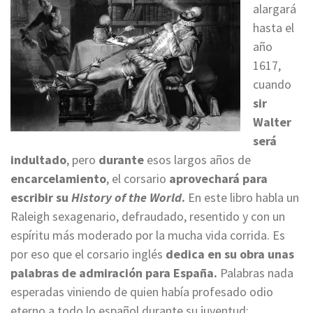
alargará
hasta el
año
1617,
cuando
sir
Walter
será
indultado
, pero
durante
esos largos años de
encarcelamiento
, el corsario
aprovechará para
escribir su
History of the World
.
En este libro habla un
Raleigh sexagenario, defraudado, resentido y con un
espíritu más moderado por la mucha vida corrida. Es
por eso que el corsario inglés
dedica en su obra unas
palabras de admiración para España.
Palabras nada
esperadas viniendo de quien había profesado odio
eterno a todo lo español durante su juventud: