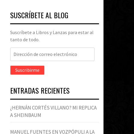
SUSCRÍBETE AL BLOG
Suscríbete a Libros y Lanzas para estar al
tanto de todo.
Dirección
de
correo
Suscribirme
electrónico
ENTRADAS RECIENTES
¿HERNÁN CORTÉS VILLANO? MI REPLICA
A SHEINBAUM
MANUEL FUENTES EN VOZPÓPULI A LA