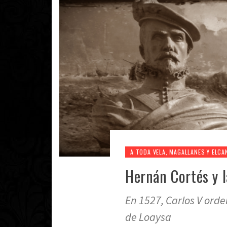
A TODA VELA, MAGALLANES Y ELCA
Hernán Cortés y l
En 1527, Carlos V orde
de Loaysa