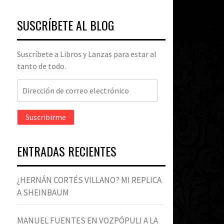
SUSCRÍBETE AL BLOG
Suscríbete a Libros y Lanzas para estar al
tanto de todo.
Dirección
de
correo
Suscribirme
electrónico
ENTRADAS RECIENTES
¿HERNÁN CORTÉS VILLANO? MI REPLICA
A SHEINBAUM
MANUEL FUENTES EN VOZPÓPULI A LA