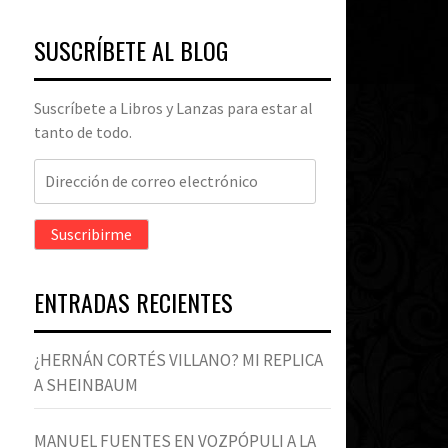
SUSCRÍBETE AL BLOG
Suscríbete a Libros y Lanzas para estar al
tanto de todo.
Dirección
de
correo
Suscribirme
electrónico
ENTRADAS RECIENTES
¿HERNÁN CORTÉS VILLANO? MI REPLICA
A SHEINBAUM
MANUEL FUENTES EN VOZPÓPULI A LA