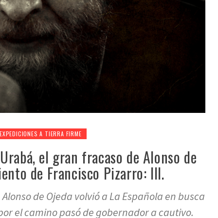
EXPEDICIONES A TIERRA FIRME
Urabá, el gran fracaso de Alonso de
ento de Francisco Pizarro: III.
 Alonso de Ojeda volvió a La Española en busca
por el camino pasó de gobernador a cautivo.