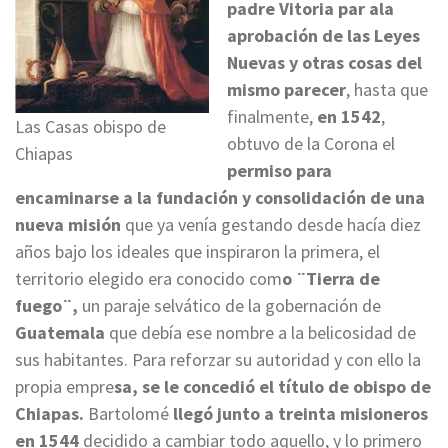
padre Vitoria par ala
aprobación de las Leyes
Nuevas y otras cosas del
mismo parecer
, hasta que
finalmente,
en 1542
,
Las Casas obispo de
obtuvo de la Corona el
Chiapas
permiso para
encaminarse a la fundación y consolidación de una
nueva misión
que ya venía gestando desde hacía diez
años bajo los ideales que inspiraron la primera, el
territorio elegido era conocido com
o ¨Tierra de
fuego¨,
un paraje selvático de la gobernación de
Guatemala
que debía ese nombre a la belicosidad de
sus habitantes. Para reforzar su autoridad y con ello la
propia empre
sa, se le concedió el título de obispo de
Chiapas.
Bartolomé
llegó junto a treinta misioneros
en 1544
decidido a cambiar todo aquello, y lo primero