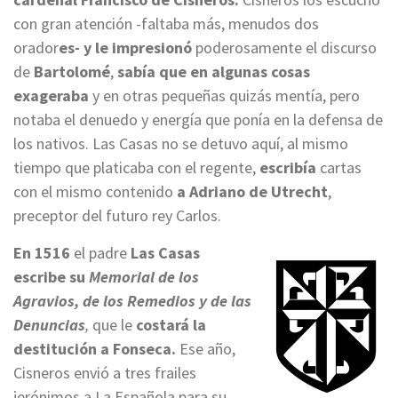
con gran atención -faltaba más, menudos dos
orador
es- y le impresionó
poderosamente el discurso
de
Bartolomé
,
sabía que en algunas cosas
exageraba
y en otras pequeñas quizás mentía, pero
notaba el denuedo y energía que ponía en la defensa de
los nativos. Las Casas no se detuvo aquí, al mismo
tiempo que platicaba con el regente,
escribía
cartas
con el mismo contenido
a Adriano de Utrecht
,
preceptor del futuro rey Carlos.
En 1516
el padre
Las Casas
escribe su
Memorial de los
Agravios, de los Remedios y de las
Denuncias
,
que le
costará la
destitución a Fonseca.
Ese año,
Cisneros envió a tres frailes
jerónimos a La Española para su