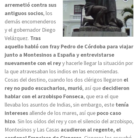
arremetió contra sus
antiguos socios
, los
demás encomenderos
y el gobernador Diego
Velázquez.
Tras
aquello habló con fray Pedro de Córdoba
para viajar
junto a Montesinos a España y entrevistarse
nuevamente con el rey
y hacerle llegar la situación por
la que atravesaban los indios en las encomiendas.
Cosas del destino, cuando los dos clérigos llegaron
el
rey no pudo escucharlos, murió
, así que
decidieron
hablar con el arzobispo Fonseca
, que era el que
llevaba los asuntos de Indias, sin embargo, este
tenía
intereses
allende de los mares, así que
poco caso
hizo
. Sin los oídos del rey y con el silencio del arzobispo,
Montesinos y Las Casas
acudieron al regente, el
cardenal Francisco de Cisneros.
Cisneros los escuchó