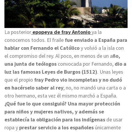
La posterior
epopeya de fray Antonio
ya la
conocemos todos. El fraile
fue enviado a España para
hablar con Fernando el Católico
y volvió a la isla con
el compromiso del rey. Al poco, en menos de un a
ño,
una junta de teólogos
convocada por Fernando,
dio a
luz las famosas Leyes de Burgos (1512)
. Unas leyes
que el propio
fray Pedro vio incompletas y no dudó
en hacérselo saber al rey
; no, no mandó una carta o a
otro hermano, esta vez él mismo marchó a España.
¿Qué fue lo que consiguió? Una mayor protección
para niños y mujeres nativos, y además se
establecía la obligación para los indígenas
de usar
ropa y
prestar servicio a los españoles
únicamente