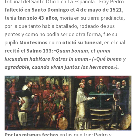
tribunal del Santo Oficio en La Española-. Fray Pedro
falleció en Santo Domingo el 4 de mayo de 1521
,
tenía
tan solo 43 años
, moría en su tierra predilecta,
por la que tanto había batallado, rodeado de sus
gentes y como no podía ser de otra forma, fue su
pupilo
Montesinos
quien
ofició su funeral
, en el cual
recitó el Salmo 133:
«Quam bonum, et quam
iucundum habitare fratres in unum» («Qué bueno y
agradable, cuando viven juntos los hermanos»).
Por las mismas fechas
en las que fray Pedro y