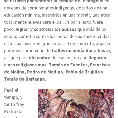
se esforzó por sembrar la semilla del evangelio
en
decenas de comunidades indígenas, dotarlos de una
educación mínima, instruirlos en una moral y una ética
totalmente nuevas para ellos…
Y
por si esto fuera
poco,
vigilar y controlar los abusos
que más de un
colono cometía contra los indios de sus encomiendas,
en lo cual pusieron gran énfasis. Lógicamente, aquella
primitiva comunidad de
frailes no podía dar a basto
,
así que para
diciembre
de ese mismo año
llegaron
cinco religiosos más: Tomás de Fuentes, Francisco
de Molina, Pedro de Medina, Pablo de Trujillo y
Tomás de Berlanga.
Pasó el
tiempo, y
tanto fray
Pedro de