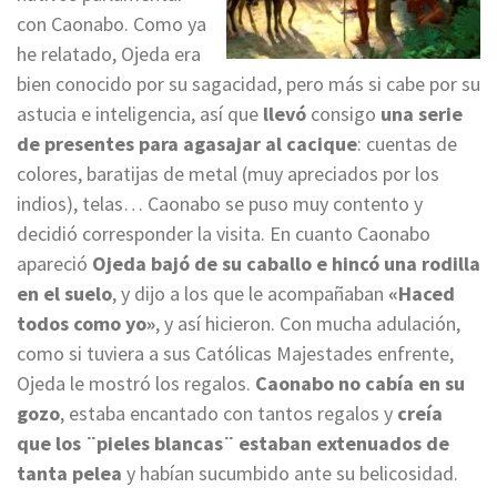
con Caonabo. Como ya
he relatado, Ojeda era
bien conocido por su sagacidad, pero más si cabe por su
astucia e inteligencia, así que
llevó
consigo
una serie
de presentes para agasajar al cacique
: cuentas de
colores, baratijas de metal (muy apreciados por los
indios), telas… Caonabo se puso muy contento y
decidió corresponder la visita. En cuanto Caonabo
apareció
Ojeda bajó de su caballo e hincó una rodilla
en el suelo
, y dijo a los que le acompañaban
«Haced
todos como yo»
, y así hicieron. Con mucha adulación,
como si tuviera a sus Católicas Majestades enfrente,
Ojeda le mostró los regalos.
Caonabo no cabía en su
gozo
, estaba encantado con tantos regalos y
creía
que los ¨pieles blancas¨ estaban extenuados de
tanta pelea
y habían sucumbido ante su belicosidad.