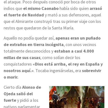
el ataque. Poco después conoció por boca de otros
indios que
el mismo Caonabo
había sido quien
arrasó
el fuerte de Navidad
y mató a sus defensores, aquel
que el Almirante construyó tras su primer viaje con los
restos que quedaron de la Santa María.
Aquello no podía quedar así,
apenas eran un puñado
de extraños en tierra incógnita
, con unos vecinos
totalmente desconocidos y
estaban a casi 4.000
millas de sus casas
; como solían decir los
conquistadores
«Dios está arriba, el rey en España y
nosotros aquí.»
. Tocaba ingeniárselas, era
sobrevivir
o morir.
Cierto día
Alonso de
Ojeda salió del
fuerte
y pidió a los
nativos parlamentar