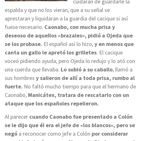
cuidaran de guardarle la
espalda y que no los vieran, que a su señal se
aprestaran y liquidaran a la guardia del cacique si así
fuese necesario.
Caonabo, con mucha prisa y
deseoso de aquellos «brazales», pidió a Ojeda que
se los probase.
El español así lo hizo,
y en menos que
canta un gallo le apretó los grilletes
. El cacique
voceó pidiendo ayuda, pero Ojeda lo redujo y lo ató con
una cuerda que llevaba.
Lo subió a su caballo
, llamó a
sus hombres
y salieron de allí a toda prisa, rumbo al
fuerte.
No faltó mucho tiempo para que el hermano de
Caonabo,
Manicátex, tratara de rescatarlo con un
ataque que los españoles repelieron.
Al parecer
cuando Caonabo fue presentado a Colón
se le dijo que él era el jefe de «los blancos», pero se
negó
a reconocer como jefe a Colón
por considerar