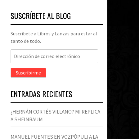
SUSCRÍBETE AL BLOG
Suscríbete a Libros y Lanzas para estar al
tanto de todo.
Dirección
de
correo
Suscribirme
electrónico
ENTRADAS RECIENTES
¿HERNÁN CORTÉS VILLANO? MI REPLICA
A SHEINBAUM
MANUEL FUENTES EN VOZPÓPULI A LA