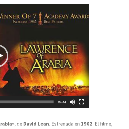
04:44
rabia»
, de
David Lean
. Estrenada en
1962
. El filme,