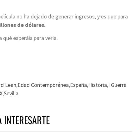
 película no ha dejado de generar ingresos, y es que para
llones de dólares.
a qué esperáis para verla.
id Lean
,
Edad Contemporánea
,
España
,
Historia
,
I Guerra
XX
,
Sevilla
A INTERESARTE