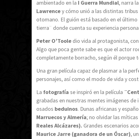
ambientado en la
I Guerra Mundial
, narra l
Lawrence
y cómo unió a las distintas tribus
otomano. El guión está basado en el último l
tierra¨ donde cuenta su experiencia personal 
Peter O’Toole
dio vida al protagonista, co
Algo que poca gente sabe es que el actor ro
completamente borracho, según él porque te
Una gran película capaz de plasmar a la perf
personajes, así como el modo de vida y cos
La
fotografía
se inspiró en la película
¨Cent
grabadas en nuestras mentes imágenes de 
osados
beduinos
. Dunas africanas y español
Marruecos y Almería
; no olvidar las mític
Reales Alcázares).
Grandes escenarios aco
Maurice Jarre (ganadora de un Óscar)
, u