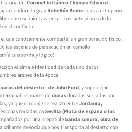
a historia del
Coronel británico Thomas Edward
 para conducir la gran
Rebelión Árabe
contra el Imperio
ibro que escribió Lawrence ¨Los siete pilares de la
en el conflicto.
n el que curiosamente compartía un gran parecido físico.
dó las escenas de persecución en camello
mía caerse (muy lógico).
ección el alma e identidad de cada uno de los
tumbres árabes de la época.
auros del desierto¨ de John Ford
, y supo dejar
interminables mares de
dunas
doradas surcadas por
as, ya que el rodaje se realizó entre
Jordania,
as escenas rodadas en
Sevilla (Plaza de España o los
mpañados por una irrepetible
banda sonora, obra de
na brillante melodía que nos transporta al desierto con