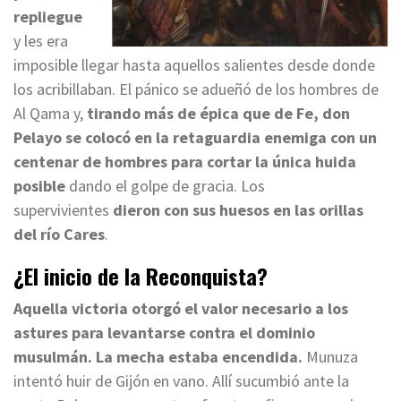
repliegue
y les era
imposible llegar hasta aquellos salientes desde donde
los acribillaban. El pánico se adueñó de los hombres de
Al Qama y,
tirando más de épica que de Fe, don
Pelayo se colocó en la retaguardia enemiga con un
centenar de hombres para cortar la única huida
posible
dando el golpe de gracia. Los
supervivientes
dieron con sus huesos en las orillas
del río Cares
.
¿El inicio de la Reconquista?
Aquella victoria otorgó el valor necesario a los
astures para levantarse contra el dominio
musulmán. La mecha estaba encendida.
Munuza
intentó huir de Gijón en vano. Allí sucumbió ante la