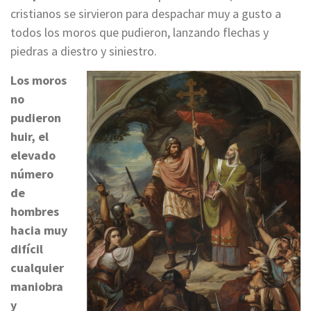
cristianos se sirvieron para despachar muy a gusto a
todos los moros que pudieron, lanzando flechas y
piedras a diestro y siniestro.
Los moros
no
pudieron
huir, el
elevado
número
de
hombres
hacia muy
difícil
cualquier
maniobra
y